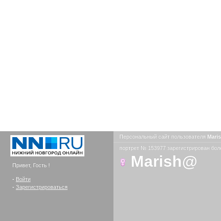
Персональный сайт пользователя
Mari
портрет № 153977 зарегистрирован боле
Marish@
Привет, Гость !
-
Войти
-
Зарегистрироваться