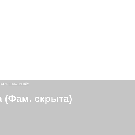
татус
«трастовый»
 (Фам. скрыта)