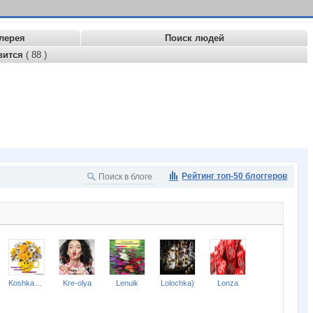
лерея
Поиск людей
вится
( 88 )
Рейтинг топ-50 блоггеров
Koshkakrol
Kre-olya
Lenuik
Lolochka)
Lonza