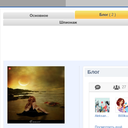
Блог
( 2 )
Основное
Шпионаж
Блог
27
Aleksandr2014
B00lka
Посмотреть ещё