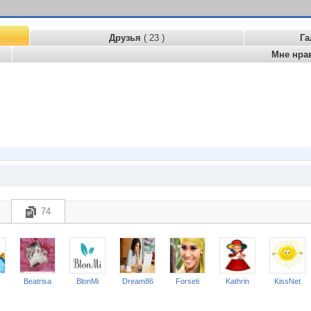
Друзья
( 23 )
Га
Мне нра
74
Beatrisa
BlonMi
Dream86
Forseti
Kathrin
KissNet