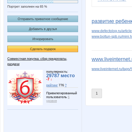
Портрет заполнен на 65 %
Marta Kauffman
NNNa
Отправить приватное сообщение
развитие ребен
Добавить в друзья
www.defectolog.ru/artic
www.boltun-spb.ru/mini.h
Игнорировать
confessa*
cornflou
Сделать подарок
www.liveinterne
Совместная покупка: сбор предоплаты,
раздачи
roma-shka
s-k
www.liveinternet.r
популярность:
29787 место
-7 ↓
рейтинг
776
?
Фея Драже
Иринк
1
Привилегированный
пользователь
6
уровня
РАСПИВ
Сюзанн