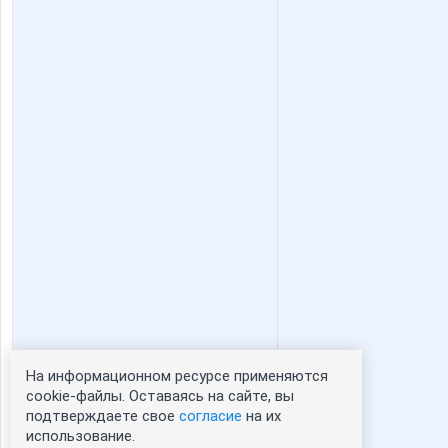
На информационном ресурсе применяются
Статистика портрета:
cookie-файлы. Оставаясь на сайте, вы
подтверждаете свое
согласие
на их
сейчас просматривают портрет - 0
использование.
зарегистрированные пользователи