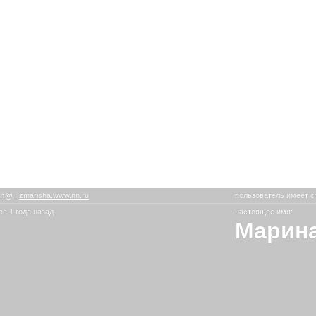
sh@
:
zmarisha.www.nn.ru
пользователь имеет с
е 1 года назад
настоящее имя:
Марина